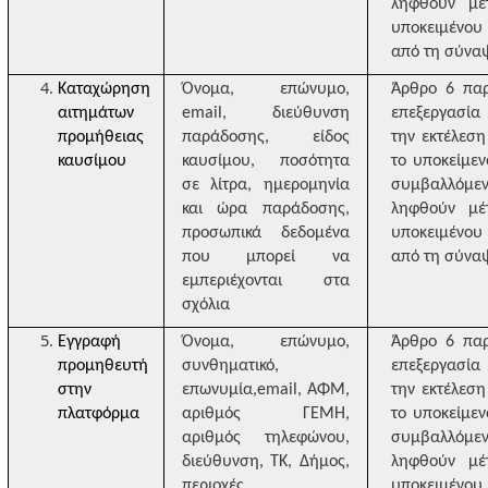
ληφθούν μέ
υποκειμένου
από τη σύνα
Καταχώρηση
Όνομα, επώνυμο,
Άρθρο 6 παρ
αιτημάτων
email
, διεύθυνση
επεξεργασία
προμήθειας
παράδοσης, είδος
την εκτέλεσ
καυσίμου
καυσίμου, ποσότητα
το υποκείμεν
σε λίτρα, ημερομηνία
συμβαλλόμ
και ώρα παράδοσης,
ληφθούν μέ
προσωπικά δεδομένα
υποκειμένου
που μπορεί να
από τη σύνα
εμπεριέχονται στα
σχόλια
Εγγραφή
Όνομα, επώνυμο,
Άρθρο 6 παρ
προμηθευτή
συνθηματικό,
επεξεργασία
στην
επωνυμία,
email
, ΑΦΜ,
την εκτέλεσ
πλατφόρμα
αριθμός ΓΕΜΗ,
το υποκείμεν
αριθμός τηλεφώνου,
συμβαλλόμ
διεύθυνση, ΤΚ, Δήμος,
ληφθούν μέ
περιοχές
υποκειμένου