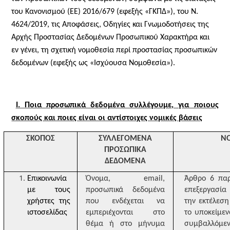
του Κανονισμού (EE) 2016/679 (εφεξής «ΓΚΠΔ»), του Ν.
4624/2019, τις Αποφάσεις, Οδηγίες και Γνωμοδοτήσεις της
Αρχής Προστασίας Δεδομένων Προσωπικού Χαρακτήρα και
εν γένει, τη σχετική νομοθεσία περί προστασίας προσωπικών
δεδομένων (εφεξής ως «Ισχύουσα Νομοθεσία»).
Ι. Ποια προσωπικά δεδομένα συλλέγουμε, για ποιους
σκοπούς και ποιες είναι οι αντίστοιχες νομικές βάσεις
ΣΚΟΠΟΣ
ΣΥΛΛΕΓΟΜΕΝΑ
Ν
ΠΡΟΣΩΠΙΚΑ
ΔΕΔΟΜΕΝΑ
Επικοινωνία
Όνομα,
email
,
Άρθρο 6 παρ
με τους
προσωπικά δεδομένα
επεξεργασία
χρήστες της
που ενδέχεται να
την εκτέλεσ
ιστοσελίδας
εμπεριέχονται στο
το υποκείμεν
θέμα ή στο μήνυμα
συμβαλλόμ