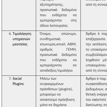
εξυπηρέτησης,
από τη σύνα
προσωπικά δεδομένα
που ενδέχεται να
εμπεριέχονται στη
άδεια λειτουργίας
Τιμολόγηση
Όνομα, επώνυμο,
Άρθρο 6 παρ
υπηρεσιών
συνθηματικό,
επεξεργασία
μεσιτείας
επωνυμία,
email
, ΑΦΜ,
την εκτέλεσ
αριθμός ΓΕΜΗ,
το υποκείμεν
προσωπικά δεδομένα
συμβαλλόμ
που ενδέχεται να
ληφθούν μέ
εμπεριέχονται σε
υποκειμένου
αποδείξεις/τιμολόγια
από τη σύνα
Social
Μέσω των
Άρθρο 6 παρ. 
Plugins
συγκεκριμένων
συγκατάθεση 
πρόσθετων (plugins),
Δεδομένων, σ
μπορούμε να
θετική ενέργ
αποκτούμε πρόσβαση
του εκάστοτε 
μόνο σε δημόσια
δικτύωσης πο