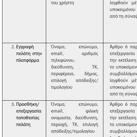
του χρήστη
ληφθούν μέ
υποκειμένου
από τη σύνα
Εγγραφή
Όνομα, επώνυμο,
Άρθρο 6 παρ
πελάτη στην
email
, αριθμός
επεξεργασία
πλατφόρμα
τηλεφώνου,
την εκτέλεσ
διεύθυνση, ΤΚ,
το υποκείμεν
περιφέρεια, δήμος,
συμβαλλόμ
επιλογή απόδειξης/
ληφθούν μέ
τιμολογίου
υποκειμένου
από τη σύνα
Προσθήκη/
Όνομα, επώνυμο,
Άρθρο 6 παρ
επεξεργασία
email
, φιλική
επεξεργασία
τοποθεσίας
ονομασία, διεύθυνση,
την εκτέλεσ
πελάτη
περιοχή, ΤΚ, επιλογή
το υποκείμεν
απόδειξης/τιμολογίου
συμβαλλόμ